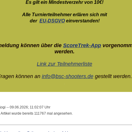
Es gilt ein Mindestverzehr von 10€!
Alle Turnierteilnehmer erlären sich mit
der
EU-DSGVO
einverstanden!
.
.
eldung können über die
ScoreTrek-App
vorgenom
werden.
Link zur Teilnehmerliste
.
ragen können an
info@bsc-shooters.de
gestellt werden.
.
 jogi -- 09.06.2026; 11:02:07 Uhr
 Artikel wurde bereits 111767 mal angesehen.