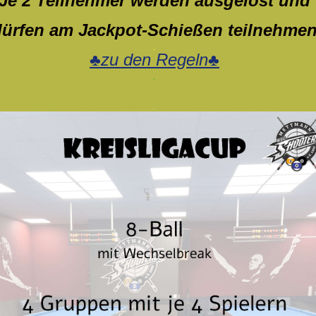
Je 2 Teilnehmer werden ausgelost und
dürfen am Jackpot-Schießen teilnehme
.
♣zu den Regeln♣
.
.