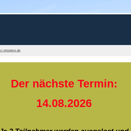
c-shooters.de
Der nächste Termin:
14.08.2026
.
.