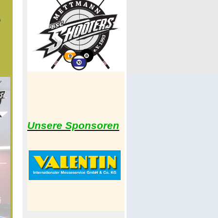
n
.
.
.
.
..
Unsere Sponsoren
.
.
.
.
.
.